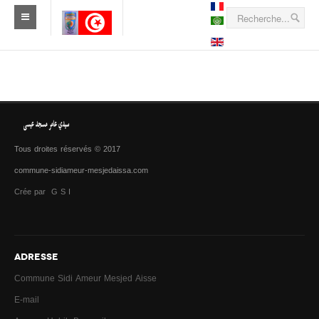
Tous droites réservés © 2017
commune-sidiameur-mesjedaissa.com
Crée par G S I
ADRESSE
Commune Sidi Ameur Mesjed Aisse
E-mail