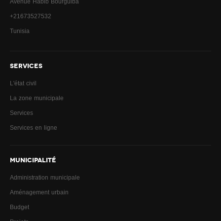
Avenue Habib Bourguiba
+21673527532
Tunisia
SERVICES
L'état civil
La zone municipale
Services
Services en ligne
MUNICIPALITÉ
Administration municipale
Aménagement urbain
Budget