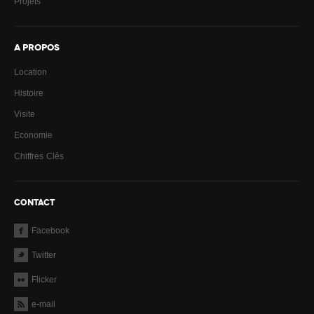
Projets
A PROPOS
Location
Histoire
Visite
Economie
Chiffres Clés
CONTACT
Facebook
Twitter
Flicker
e-mail