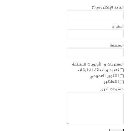
المدينة بالأرقام
البريد الإلكتروني
(*)
المنشأت
العنوان
الجمعيات و المنظمات
التعريف بالبلدية
المنطقة
تاريخ الإحداث
المقترحات و الأولويات للمنطقة
مثال التهيئة
تعبيد و صيانة الطرقات
التنوير العمومي
التنظيم الهيكلي
التطهير
مقترحات أخرى
الخطط الوظيفية
تنمية الموارد البشرية
المعدات المتوفرة
المنشآت الرياضية