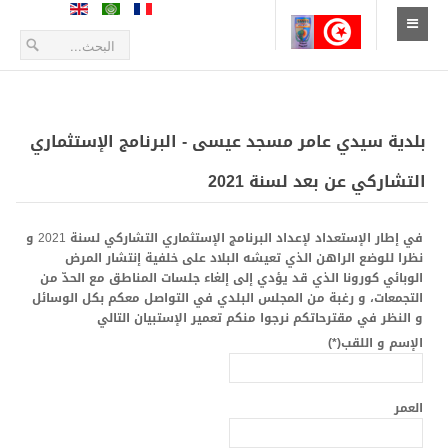
الإستقبال
أخبار
بلدية سيدي عامر مسجد عيسى - البرنامج الإستثماري
أعلانات و بلاغات
التشاركي عن بعد لسنة 2021
طلبات العروض
في إطار الإستعداد لإعداد البرنامج الإستثماري التشاركي لسنة 2021 و
نظرا للوضع الراهن الذي تعيشه البلاد على خلفية إنتشار المرض
التعريف بالمدينة
الوبائي كورونا الذي قد يؤدي إلى إلغاء جلسات المناطق مع الحدّ من
التجمعات، و رغبة من المجلس البلدي في التواصل معكم بكل الوسائل
الموقع الجغرافي
و النظر في مقترحاتكم نرجوا منكم تعمير الإستبيان التالي
الإسم و اللقب
(*)
تاريخ المدينة
زيارة المدينة
العمر
الحياة الإقتصادية