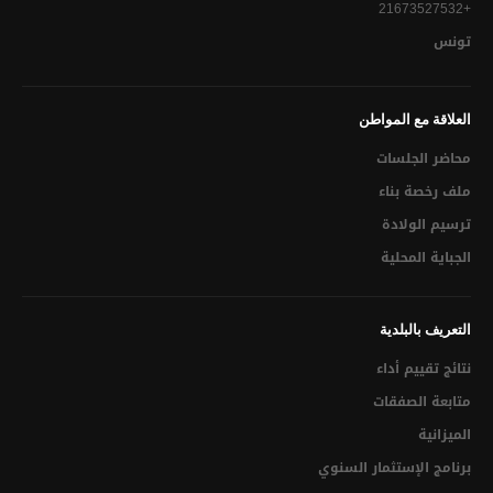
إبــــــــرام عقـــــــــــــد زواج
+21673527532
تونس
مضمـــــــــــــــون ( ولادة – زواج – وفاة)
استخراج الدفتر العائلي لأول مرة
العلاقة مع المواطن
استخراج نظير من الدفتر العائلي (للزوجــــة المطلقـــــة مــا لـــم
محاضر الجلسات
تتــــــــزوج ثانيــــــــة أو الأرملــــــة)
ملف رخصة بناء
الإشهاد بمطابقة النسخ للاصل
ترسيم الولادة
البناء والعمران
الجباية المحلية
ملف رخصة بناء
التعريف بالبلدية
رخص البناء
نتائج تقييم أداء
رخصة أشغال
متابعة الصفقات
رخصة ربط بشبكة الماء و الكهرباء
الميزانية
برنامج الإستثمار السنوي
رخصة ربط بشبكة التطهير