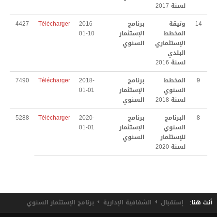
لسنة 2017
تقسيم الميداني النظافة
14
وثيقة
برنامج
2016-
Télécharger
4427
المخطط
الإستثمار
01-10
المجلس البلدي
الإستثماري
السنوي
البلدي
أهم إنجازات البلدية
لسنة 2016
توقيت العمل الإداري
9
المخطط
برنامج
2018-
Télécharger
7490
السنوي
الإستثمار
01-01
العلاقة مع المواطن
لسنة 2018
السنوي
8
البرنامج
برنامج
2020-
Télécharger
5288
الحالة المدنية
السنوي
الإستثمار
01-01
للإستثمار
السنوي
التعريف بالإمضاء
لسنة 2020
إسناد لقب عائلي
ترسيم الولادة
الوفـــاة
أنت هنا:
إستقبال
الشفافية الإدارية
برنامج الإستثمار السنوي