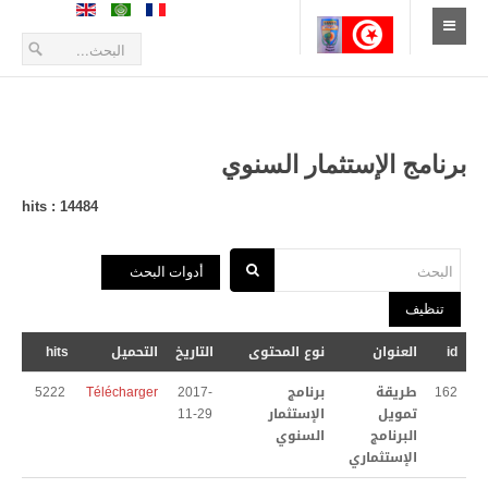
الإستقبال
أخبار
برنامج الإستثمار السنوي
أعلانات و بلاغات
hits : 14484
طلبات العروض
البحث
أدوات البحث
التعريف بالمدينة
تنظيف
الموقع الجغرافي
id
العنوان
نوع المحتوى
التاريخ
التحميل
hits
تاريخ المدينة
162
طريقة
برنامج
2017-
Télécharger
5222
تمويل
الإستثمار
11-29
زيارة المدينة
البرنامج
السنوي
الإستثماري
الحياة الإقتصادية