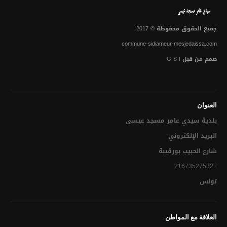
إبــــــــرام عقـــــــــــــد زواج
مضمـــــــــــــــون ( ولادة – زواج – وفاة)
جميع الحقوق محفوظة © 2017
استخراج الدفتر العائلي لأول مرة
commune-sidiameur-mesjedaissa.com
صمم من قبل
G S I
استخراج نظير من الدفتر العائلي (للزوجــــة المطلقـــــة مــا لـــم
تتــــــــزوج ثانيــــــــة أو الأرملــــــة)
الإشهاد بمطابقة النسخ للاصل
العنوان
البناء والعمران
بلدية سيدي عامر مسجد عيسى‎
البريد الإلكتروني
ملف رخصة بناء
شارع الحبيب بورقيبة
رخص البناء
+21673527532
رخصة أشغال
تونس
رخصة ربط بشبكة الماء و الكهرباء
العلاقة مع المواطن
رخصة ربط بشبكة التطهير