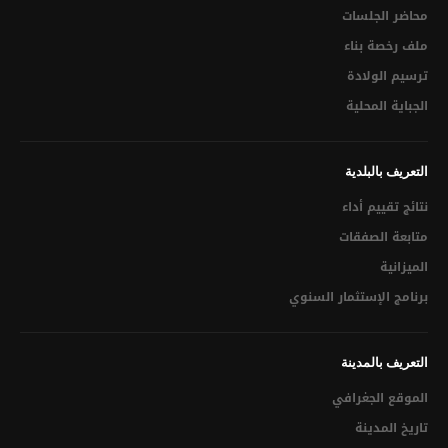
محاضر الجلسات
التراخيص الإقتصادية
ملف رخصة بناء
قرار المصادقة على تقسيم
ترسيم الولادة
الجباية المحلية
الميدان العمراني
تقديم شكوى
التعريف بالبلدية
البرنامج الإستثماري التشاركي عن بعد لسنة 2021
نتائج تقييم أداء
تحميل مطالب مختلفة
متابعة الصفقات
الميزانية
الجباية المحلية
برنامج الإستثمار السنوي
الشفافية الإدارية
القانون الأساسي للبلديات
التعريف بالمدينة
الموقع الجغرافي
التنظيم الهيكلي للبلدية
تاريخ المدينة
قائمة في الخدمات المسداة