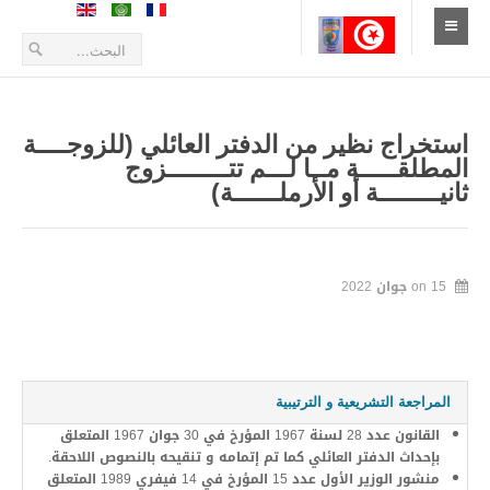
الإستقبال
أخبار
استخراج نظير من الدفتر العائلي (للزوجــــة
المطلقـــــة مــا لـــم تتــــــــزوج
أعلانات و بلاغات
ثانيــــــــة أو الأرملــــــة)
طلبات العروض
التعريف بالمدينة
15 جوان 2022
on
الموقع الجغرافي
تاريخ المدينة
المراجعة التشريعية و الترتيبية
زيارة المدينة
القانون عدد 28 لسنة 1967 المؤرخ في 30 جوان 1967 المتعلق
بإحداث الدفتر العائلي كما تم إتمامه و تنقيحه بالنصوص اللاحقة.
الحياة الإقتصادية
منشور الوزير الأول عدد 15 المؤرخ في 14 فيفري 1989 المتعلق