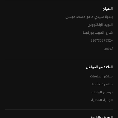
تقسيم الميداني النظافة
العنوان
بلدية سيدي عامر مسجد عيسى‎
المجلس البلدي
البريد الإلكتروني
أهم إنجازات البلدية
شارع الحبيب بورقيبة
+21673527532
توقيت العمل الإداري
تونس
العلاقة مع المواطن
الحالة المدنية
العلاقة مع المواطن
التعريف بالإمضاء
محاضر الجلسات
ملف رخصة بناء
إسناد لقب عائلي
ترسيم الولادة
ترسيم الولادة
الجباية المحلية
الوفـــاة
التعريف بالبلدية