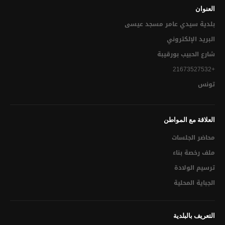
العنوان
تقسيم الميداني النظافة
بلدية سيدي عامر مسجد عيسى‎
المجلس البلدي
البريد الإلكتروني
شارع الحبيب بورقيبة
أهم إنجازات البلدية
+21673527532
توقيت العمل الإداري
تونس
العلاقة مع المواطن
العلاقة مع المواطن
الحالة المدنية
محاضر الجلسات
التعريف بالإمضاء
ملف رخصة بناء
إسناد لقب عائلي
ترسيم الولادة
الجباية المحلية
ترسيم الولادة
الوفـــاة
التعريف بالبلدية