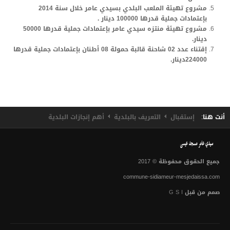
مشروع تهيئة الملعب البلدي بسيدي عامر خلال سنة 2014
المدينة بالأرقام
بإعتمادات جملية قدرها 100000 دينار .
مشروع تهيئة منتزه سيدي عامر بإعتمادات جملية قدرها 50000
المنشأت
دينار.
إقتناء عدد 02 شاحنة قالبة حمولة 08 أطنان بإعتمادات جملية قدرها
الجمعيات و المنظمات
224000دينار.
التعريف بالبلدية
تاريخ الإحداث
أنت هنا:
إستقبال
التعريف بالبلدية
أهم إنجازات البلدية
مثال التهيئة
التنظيم الهيكلي
الخطط الوظيفية
جميع الحقوق محفوظة © 2017
commune-sidiameur-mesjedaissa.com
تنمية الموارد البشرية
صمم من قبل
G S I
المعدات المتوفرة
المنشآت الرياضية