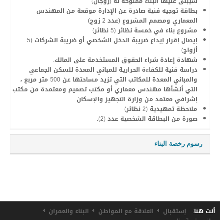
سيُبنى عليها البناء مملوكة له (زوجان)
المدينة بالأرقام
بطاقة توجيه فنية صادرة عن الإدارة موقعة من المهندس
المعماري ومصمم المشروع (عدد 2 زوج)
المنشأت
مشروع بناء في خمسة نظائر (5 نظائر)
إيصال إقرار إيداع ضريبة الدخل الشخصي أو ضريبة الشركات (5
الجمعيات و المنظمات
أزواج)
شهادة إعادة شراء الحقوق المستخدمة على المالك.
دراسة فنية للكفاءة الحرارية للمباني المعدة للسكن الجماعي
التعريف بالبلدية
والمباني المعدة للمكاتب التي تزيد مساحتها عن 500 متر مربع ،
التي أنشأها مهندس معماري أو مكتب تصميم ومعتمدة من مكتب
تاريخ الإحداث
إشرافي معتمد من وزارة التجهيز والإسكان
ملاحظة تمهيدية (2 نظائر)
مثال التهيئة
صورة من البطاقة الشخصية عدد (2).
التنظيم الهيكلي
رسوم رخصة البناء
الخطط الوظيفية
معلومات اضافية (دينار / متر
معروف جيدا
تنمية الموارد البشرية
مربع)
(د)
المساحة المغطاة
المعدات المتوفرة
0.100 د / م²
15.000
من 1 إلى 100 متر
مربع
أنت هنا:
إستقبال
العلاقة مع المواطن
البناء والعمران
المنشآت الرياضية