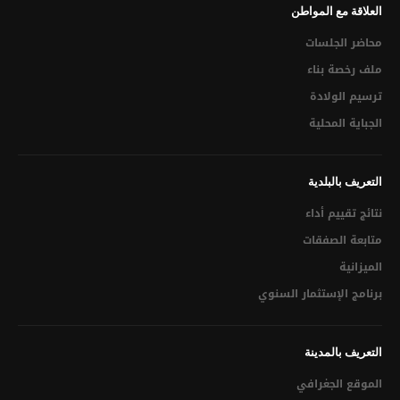
إبــــــــرام عقـــــــــــــد زواج
العلاقة مع المواطن
مضمـــــــــــــــون ( ولادة – زواج – وفاة)
محاضر الجلسات
ملف رخصة بناء
استخراج الدفتر العائلي لأول مرة
ترسيم الولادة
استخراج نظير من الدفتر العائلي (للزوجــــة المطلقـــــة مــا لـــم
الجباية المحلية
تتــــــــزوج ثانيــــــــة أو الأرملــــــة)
الإشهاد بمطابقة النسخ للاصل
التعريف بالبلدية
البناء والعمران
نتائج تقييم أداء
ملف رخصة بناء
متابعة الصفقات
الميزانية
رخص البناء
برنامج الإستثمار السنوي
رخصة أشغال
رخصة ربط بشبكة الماء و الكهرباء
التعريف بالمدينة
الموقع الجغرافي
رخصة ربط بشبكة التطهير