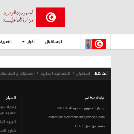
الإستقبال
أخبار
التعريف
أنت هنا:
إستقبال
الشفافية الإدارية
الحسابات و المتابعات 
العنوان
بلدية سيد
جميع الحقوق محفوظة © 2017
مسجد عي
commune-sidiameur-mesjedaissa.com
البريد الإ
صمم من قبل
G S I
شارع الحب