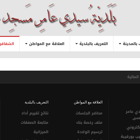
 بالمدينة
التعريف بالبلدية
العلاقة مع المواطن
الشفافية
المالية
العلاقة مع المواطن
التعريف بالبلدية
ي عامر
محاضر الجلسات
نتائج تقييم أداء
سى‎
ملف رخصة بناء
متابعة الصفقات
لكتروني
ترسيم الولادة
الميزانية
يب بورقيبة